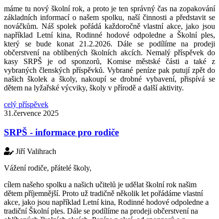
máme tu nový školní rok, a proto je ten správný čas na zopakování
základních informací o našem spolku, naší činnosti a představit se
nováčkům. Náš spolek pořádá každoročně vlastní akce, jako jsou
například Letní kina, Rodinné hodové odpoledne a Školní ples,
který se bude konat 21.2.2026. Dále se podílíme na prodeji
občerstvení na oblíbených školních akcích. Nemalý příspěvek do
kasy SRPŠ je od sponzorů, Komise městské části a také z
vybraných členských příspěvků. Vybrané peníze pak putují zpět do
našich školek a školy, nakoupí se drobné vybavení, přispívá se
dětem na lyžařské výcviky, školy v přírodě a další aktivity.
celý příspěvek
31.července 2025
SRPŠ - informace pro rodiče
Jiří Valihrach
Vážení rodiče, přátelé školy,
cílem našeho spolku a našich učitelů je udělat školní rok našim
dětem příjemnější. Proto už tradičně několik let pořádáme vlastní
akce, jako jsou například Letní kina, Rodinné hodové odpoledne a
tradiční Školní ples. Dále se podílíme na prodeji občerstvení na