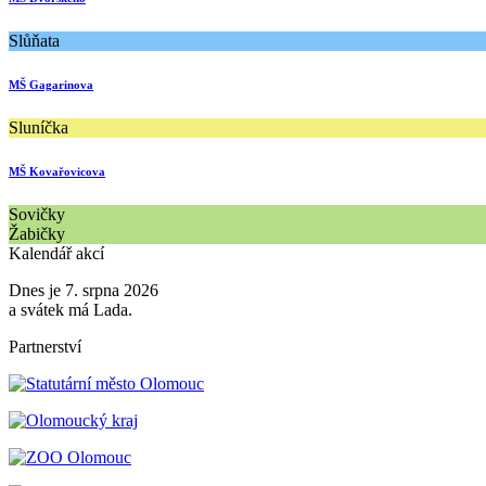
Slůňata
MŠ Gagarinova
Sluníčka
MŠ Kovařovicova
Sovičky
Žabičky
Kalendář akcí
Dnes je 7. srpna 2026
a svátek má Lada.
Partnerství