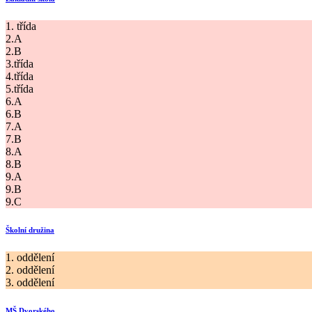
1. třída
2.A
2.B
3.třída
4.třída
5.třída
6.A
6.B
7.A
7.B
8.A
8.B
9.A
9.B
9.C
Školní družina
1. oddělení
2. oddělení
3. oddělení
MŠ Dvorského