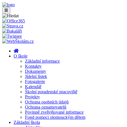
O škole
Základní informace
Kontakty
Dokumenty
Jídelní lístek
Fotogalerie
Kalendář
Školní poradenské pracoviště
Projekty
Ochrana osobních údajů
Ochrana oznamovatelů
Povinně zveřejňované informace
Fond pomoci olomouckým dětem
Základní škola