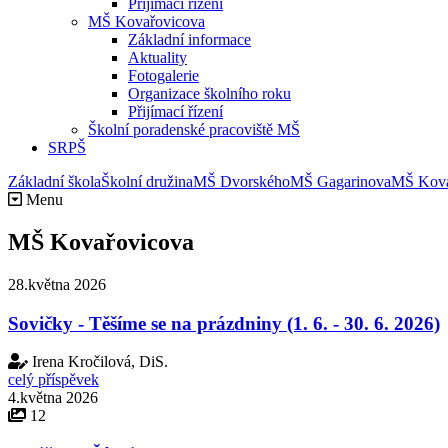
Přijímací řízení
MŠ Kovařovicova
Základní informace
Aktuality
Fotogalerie
Organizace školního roku
Přijímací řízení
Školní poradenské pracoviště MŠ
SRPŠ
Základní škola
Školní družina
MŠ Dvorského
MŠ Gagarinova
MŠ Kova
Menu
MŠ Kovařovicova
28.května 2026
Sovičky - Těšíme se na prázdniny (1. 6. - 30. 6. 2026)
Irena Kročilová, DiS.
celý příspěvek
4.května 2026
12