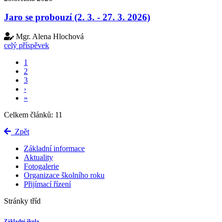
Jaro se probouzí (2. 3. - 27. 3. 2026)
Mgr. Alena Hlochová
celý příspěvek
1
2
3
›
»
Celkem článků: 11
Zpět
Základní informace
Aktuality
Fotogalerie
Organizace školního roku
Přijímací řízení
Stránky tříd
Základní škola