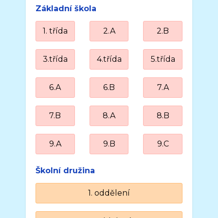
Základní škola
1. třída
2.A
2.B
3.třída
4.třída
5.třída
6.A
6.B
7.A
7.B
8.A
8.B
9.A
9.B
9.C
Školní družina
1. oddělení