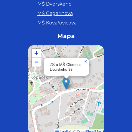
MŠ Dvorského
MŠ Gagarinova
MŠ Kovařovicova
Mapa
+
−
×
ZŠ a MŠ Olomouc
Dvorského 33
Leaflet
|
©
OpenStreetMap