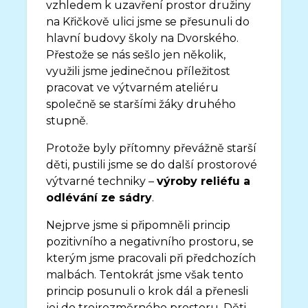
vzhledem k uzavření prostor družiny
na Křičkově ulici jsme se přesunuli do
hlavní budovy školy na Dvorského.
Přestože se nás sešlo jen několik,
využili jsme jedinečnou příležitost
pracovat ve výtvarném ateliéru
společně se staršími žáky druhého
stupně.
Protože byly přítomny převážně starší
děti, pustili jsme se do další prostorové
výtvarné techniky –
výroby reliéfu a
odlévání ze sádry
.
Nejprve jsme si připomněli princip
pozitivního a negativního prostoru, se
kterým jsme pracovali při předchozích
malbách. Tentokrát jsme však tento
princip posunuli o krok dál a přenesli
jej do trojrozměrného prostoru. Děti