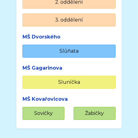
2. oddělení
3. oddělení
MŠ Dvorského
Slůňata
MŠ Gagarinova
Sluníčka
MŠ Kovařovicova
Sovičky
Žabičky