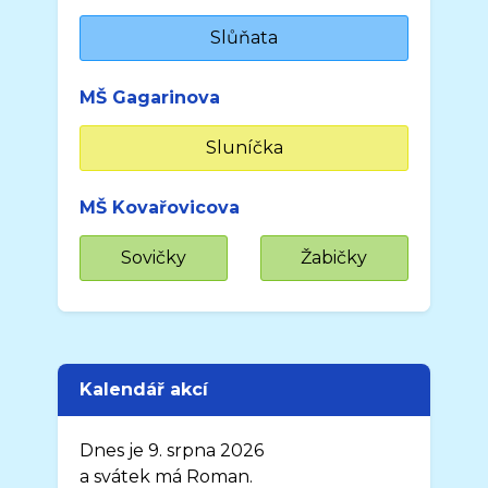
Slůňata
MŠ Gagarinova
Sluníčka
MŠ Kovařovicova
Sovičky
Žabičky
Kalendář akcí
Dnes je 9. srpna 2026
a svátek má Roman.