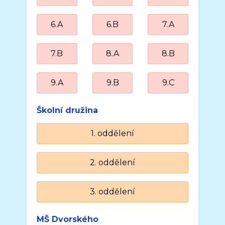
6.A
6.B
7.A
7.B
8.A
8.B
9.A
9.B
9.C
Školní družina
1. oddělení
2. oddělení
3. oddělení
MŠ Dvorského