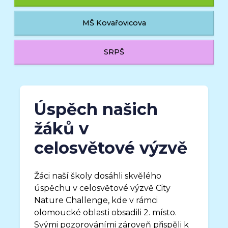
MŠ Kovařovicova
SRPŠ
Úspěch našich
žáků v
celosvětové výzvě
Žáci naší školy dosáhli skvělého
úspěchu v celosvětové výzvě City
Nature Challenge, kde v rámci
olomoucké oblasti obsadili 2. místo.
Svými pozorováními zároveň přispěli k