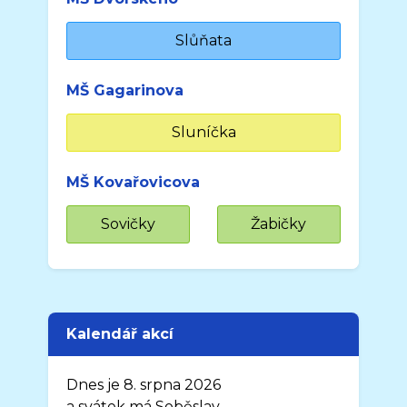
Slůňata
MŠ Gagarinova
Sluníčka
MŠ Kovařovicova
Sovičky
Žabičky
Kalendář akcí
Dnes je 8. srpna 2026
a svátek má Soběslav.