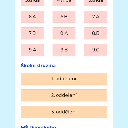
3.třída
4.třída
5.třída
6.A
6.B
7.A
7.B
8.A
8.B
9.A
9.B
9.C
Školní družina
1. oddělení
2. oddělení
3. oddělení
MŠ Dvorského