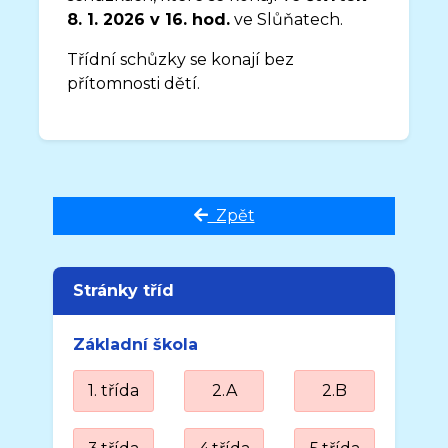
8. 1. 2026 v 16. hod.
ve Slůňatech.
Třídní schůzky se konají bez
přítomnosti dětí.
Zpět
Stránky tříd
Základní škola
1. třída
2.A
2.B