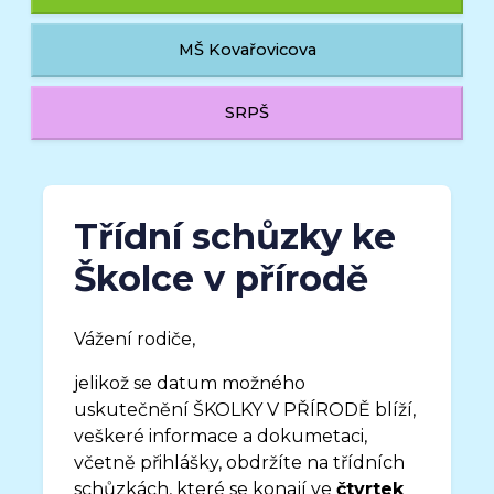
MŠ Kovařovicova
SRPŠ
Třídní schůzky ke
Školce v přírodě
Vážení rodiče,
jelikož se datum možného
uskutečnění ŠKOLKY V PŘÍRODĚ blíží,
veškeré informace a dokumetaci,
včetně přihlášky, obdržíte na třídních
schůzkách, které se konají ve
čtvrtek