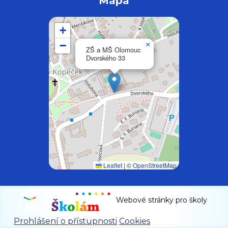
Mapa
+
−
×
ZŠ a MŠ Olomouc
Dvorského 33
Leaflet
|
©
OpenStreetMap
Webové stránky pro školy
Prohlášení o přístupnosti
Cookies