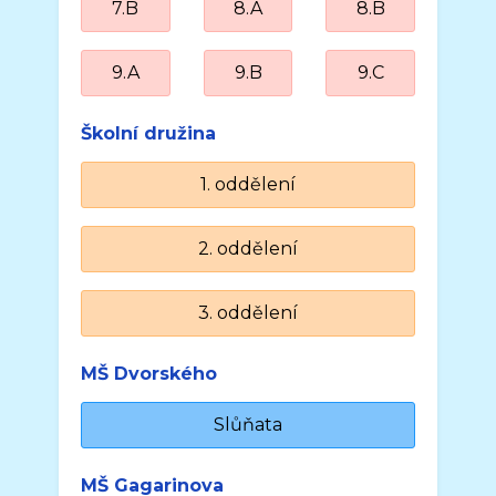
7.B
8.A
8.B
9.A
9.B
9.C
Školní družina
1. oddělení
2. oddělení
3. oddělení
MŠ Dvorského
Slůňata
MŠ Gagarinova