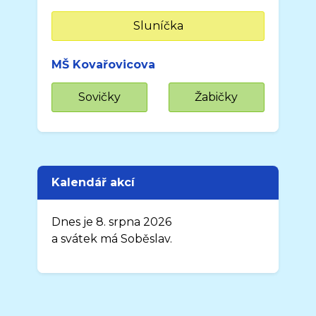
Sluníčka
MŠ Kovařovicova
Sovičky
Žabičky
Kalendář akcí
Dnes je 8. srpna 2026
a svátek má Soběslav.