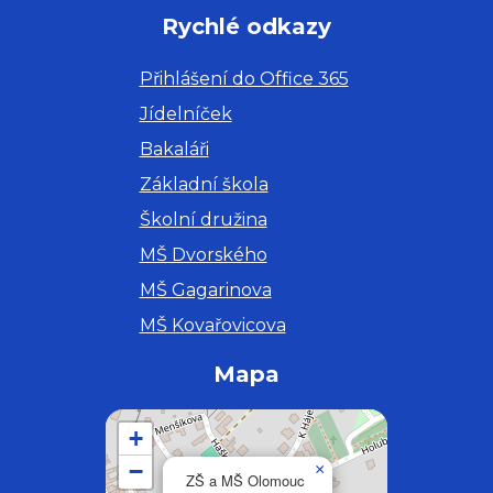
Rychlé odkazy
Přihlášení do Office 365
Jídelníček
Bakaláři
Základní škola
Školní družina
MŠ Dvorského
MŠ Gagarinova
MŠ Kovařovicova
Mapa
+
−
×
ZŠ a MŠ Olomouc