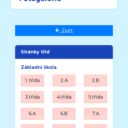
Zpět
Stránky tříd
Základní škola
1. třída
2.A
2.B
3.třída
4.třída
5.třída
6.A
6.B
7.A