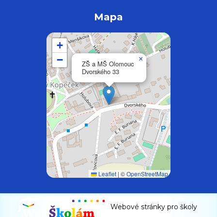
Mapa
+
−
×
ZŠ a MŠ Olomouc
Dvorského 33
Leaflet
|
©
OpenStreetMap
Webové stránky pro školy