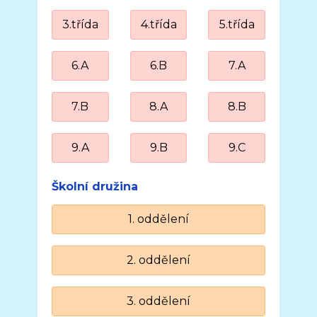
3.třída
4.třída
5.třída
6.A
6.B
7.A
7.B
8.A
8.B
9.A
9.B
9.C
Školní družina
1. oddělení
2. oddělení
3. oddělení