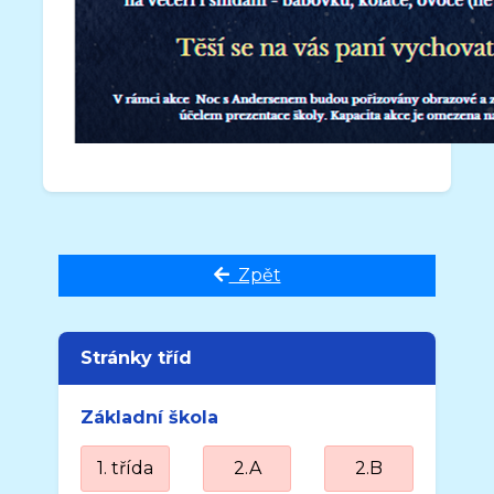
Zpět
Stránky tříd
Základní škola
1. třída
2.A
2.B