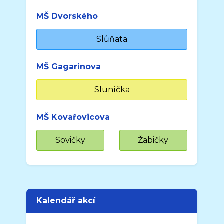
MŠ Dvorského
Slůňata
MŠ Gagarinova
Sluníčka
MŠ Kovařovicova
Sovičky
Žabičky
Kalendář akcí