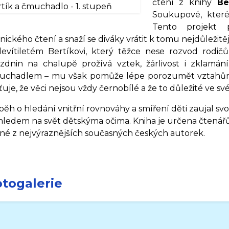
čtení z knihy
Be
Soukupové
, kter
Tento projekt p
nického čtení a snaží se diváky vrátit k tomu nejdůlež
devítiletém Bertíkovi, který těžce nese rozvod rod
ázdnin na chalupě prožívá vztek, žárlivost i zklamá
uchadlem – mu však pomůže lépe porozumět vztahům 
šťuje, že věci nejsou vždy černobílé a že to důležité ve sv
běh o hledání vnitřní rovnováhy a smíření děti zaujal sv
ledem na svět dětskýma očima. Kniha je určena čtenářům
né z nejvýraznějších současných českých autorek.
otogalerie