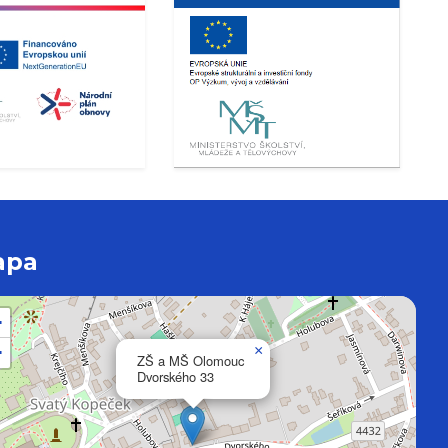
apa
+
−
×
ZŠ a MŠ Olomouc
Dvorského 33