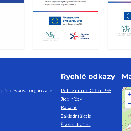
Rychlé odkazy
M
, příspěvková organizace
Přihlášení do Office 365
Jídelníček
Bakaláři
Základní škola
Školní družina