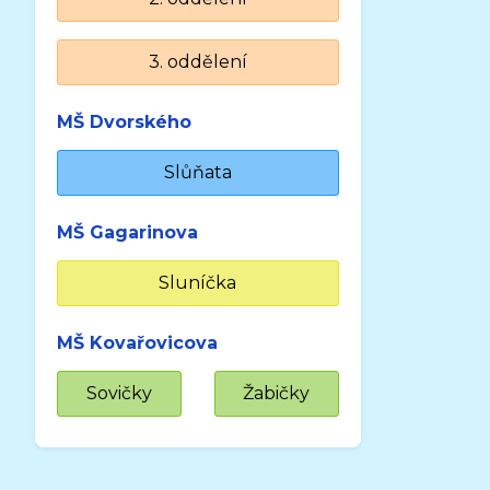
3. oddělení
MŠ Dvorského
Slůňata
MŠ Gagarinova
Sluníčka
MŠ Kovařovicova
Sovičky
Žabičky