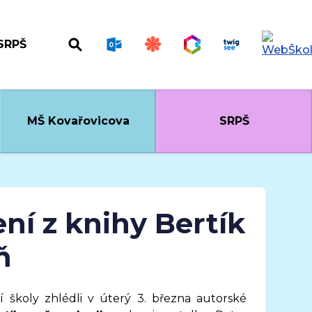
SRPŠ
MŠ Kovařovicova
SRPŠ
ení z knihy Bertík
ň
ší školy zhlédli v úterý 3. března autorské