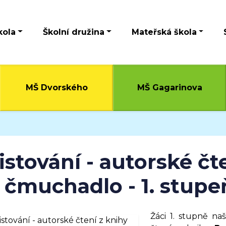
kola
Školní družina
Mateřská škola
MŠ Dvorského
MŠ Gagarinova
istování - autorské čt
 čmuchadlo - 1. stupe
Žáci 1. stupně na