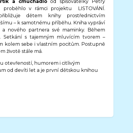
rtík a čmuchadlo
od spisovatelky
Petry
é proběhlo v rámci projektu LISTOVÁNÍ.
řibližuje dětem knihy prostřednictvím
itějšímu – k samotnému příběhu.
Kniha vypráví
ičů a nového partnera své maminky. Během
ní. Setkání s tajemným mluvícím tvorem –
kolem sebe i vlastním pocitům. Postupně
ém životě stále má.
ou otevřeností, humorem i citlivým
 od devíti let a je první dětskou knihou