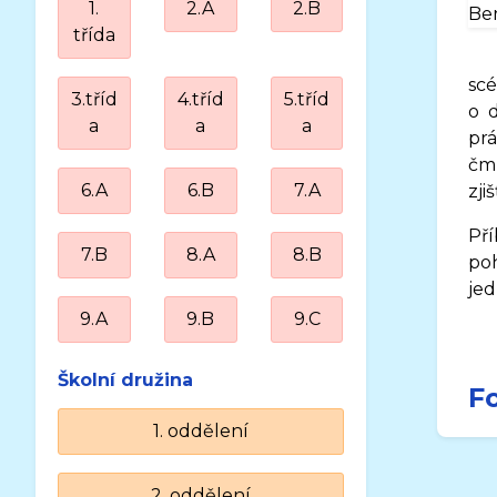
1.
2.A
2.B
třída
scé
3.tříd
4.tříd
5.tříd
o 
a
a
a
pr
čm
6.A
6.B
7.A
zji
Pří
7.B
8.A
8.B
poh
jed
9.A
9.B
9.C
Školní družina
F
1. oddělení
2. oddělení