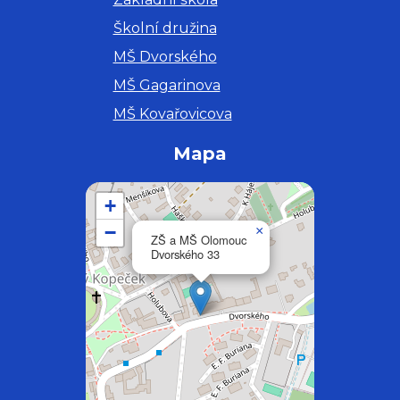
Školní družina
MŠ Dvorského
MŠ Gagarinova
MŠ Kovařovicova
Mapa
+
−
×
ZŠ a MŠ Olomouc
Dvorského 33