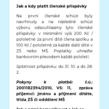
Jak a kdy platit členské příspěvky
Na první členské schůzi byly
navrhnuty a na následné schůzi
výboru odsouhlaseny tyto členské
příspěvky: v minimální výši 200 Kč /
pololetně za první dítě člena spolku a
100 Kč / pololetně za každé další dítě v
ZŠ nebo MŠ. Poplatky uhraďte
bankovním převodem každé pololetí.
Splatnost příspěvku:
do 31. 10. a do 28.
2.
Pokyny k platbě:
č.ú.:
2001182394/2010, VS: 11,
zpráva
příjemci: jméno a příjmení dítěte,
třída ZŠ či oddělení MŠ