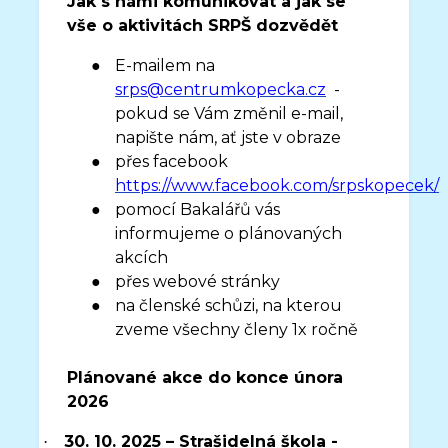
Jak s námi komunikovat a jak se
vše o aktivitách SRPŠ dozvědět
●
E-mailem na
srps@centrumkopecka.cz
-
pokud se Vám změnil e-mail,
napište nám, ať jste v obraze
●
přes facebook
https://www.facebook.com/srpskopecek/
●
pomocí Bakalářů vás
informujeme o plánovaných
akcích
●
přes webové stránky
●
na členské schůzi, na kterou
zveme všechny členy 1x ročně
Plánované akce do konce února
2026
30. 10. 2025 – Strašidelná škola -
·