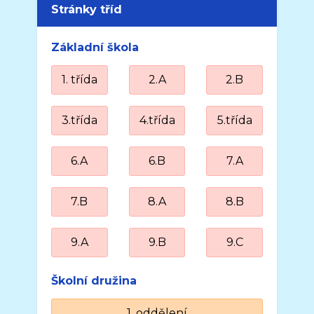
Stránky tříd
Základní škola
1. třída
2.A
2.B
3.třída
4.třída
5.třída
6.A
6.B
7.A
7.B
8.A
8.B
9.A
9.B
9.C
Školní družina
1. oddělení