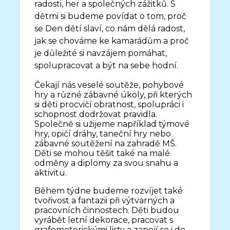
radosti, her a společných zážitků. S
dětmi si budeme povídat o tom, proč
se Den dětí slaví, co nám dělá radost,
jak se chováme ke kamarádům a proč
je důležité si navzájem pomáhat,
spolupracovat a být na sebe hodní.
Čekají nás veselé soutěže, pohybové
hry a různé zábavné úkoly, při kterých
si děti procvičí obratnost, spolupráci i
schopnost dodržovat pravidla.
Společně si užijeme například týmové
hry, opičí dráhy, taneční hry nebo
zábavné soutěžení na zahradě MŠ.
Děti se mohou těšit také na malé
odměny a diplomy za svou snahu a
aktivitu.
Během týdne budeme rozvíjet také
tvořivost a fantazii při výtvarných a
pracovních činnostech. Děti budou
vyrábět letní dekorace, pracovat s
grafomotorickými listy a zapojí se i do