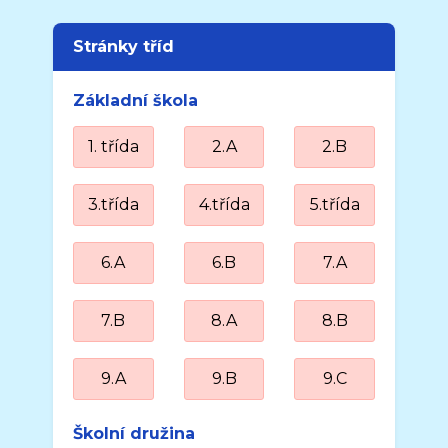
Stránky tříd
Základní škola
1. třída
2.A
2.B
3.třída
4.třída
5.třída
6.A
6.B
7.A
7.B
8.A
8.B
9.A
9.B
9.C
Školní družina