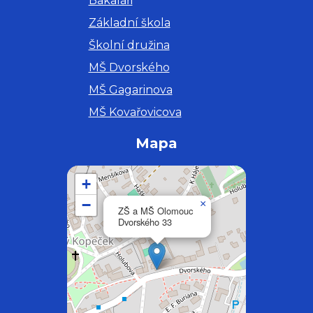
Bakaláři
Základní škola
Školní družina
MŠ Dvorského
MŠ Gagarinova
MŠ Kovařovicova
Mapa
+
−
×
ZŠ a MŠ Olomouc
Dvorského 33