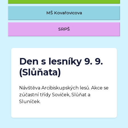
MŠ Kovařovicova
SRPŠ
Den s lesníky 9. 9.
(Slůňata)
Návštěva Arcibiskupských lesů. Akce se
zúčastní třídy Soviček, Slůňat a
Sluníček.