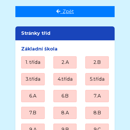
Zpět
Stránky tříd
Základní škola
1. třída
2.A
2.B
3.třída
4.třída
5.třída
6.A
6.B
7.A
7.B
8.A
8.B
9.A
9.B
9.C