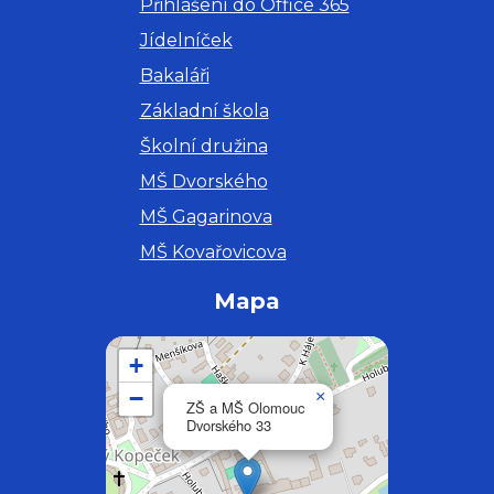
Přihlášení do Office 365
Jídelníček
Bakaláři
Základní škola
Školní družina
MŠ Dvorského
MŠ Gagarinova
MŠ Kovařovicova
Mapa
+
−
×
ZŠ a MŠ Olomouc
Dvorského 33