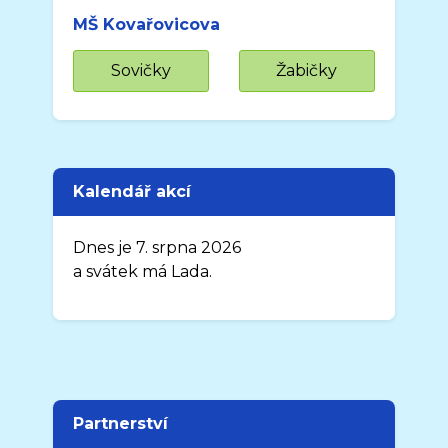
MŠ Kovařovicova
Sovičky
Žabičky
Kalendář akcí
Dnes je 7. srpna 2026
a svátek má Lada.
Partnerství