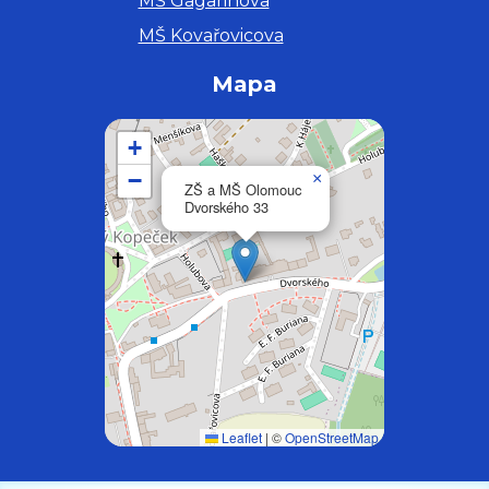
MŠ Gagarinova
MŠ Kovařovicova
Mapa
+
−
×
ZŠ a MŠ Olomouc
Dvorského 33
Leaflet
|
©
OpenStreetMap