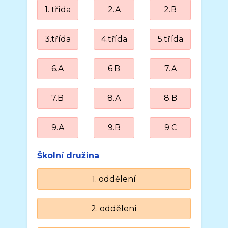
1. třída
2.A
2.B
3.třída
4.třída
5.třída
6.A
6.B
7.A
7.B
8.A
8.B
9.A
9.B
9.C
Školní družina
1. oddělení
2. oddělení