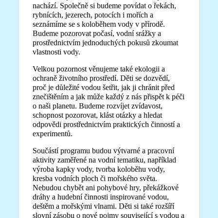
nachází. Společně si budeme povídat o řekách,
rybnících, jezerech, potocích i mořích a
seznámíme se s koloběhem vody v přírodě.
Budeme pozorovat počasí, vodní srážky a
prostřednictvím jednoduchých pokusů zkoumat
vlastnosti vody.
Velkou pozornost věnujeme také ekologii a
ochraně životního prostředí. Děti se dozvědí,
proč je důležité vodou šetřit, jak ji chránit před
znečištěním a jak může každý z nás přispět k péči
o naši planetu. Budeme rozvíjet zvídavost,
schopnost pozorovat, klást otázky a hledat
odpovědi prostřednictvím praktických činností a
experimentů.
Součástí programu budou výtvarné a pracovní
aktivity zaměřené na vodní tematiku, například
výroba kapky vody, tvorba koloběhu vody,
kresba vodních ploch či mořského světa.
Nebudou chybět ani pohybové hry, překážkové
dráhy a hudební činnosti inspirované vodou,
deštěm a mořskými vlnami. Děti si také rozšíří
slovní zásobu o nové pojmy související s vodou a