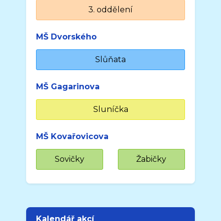
3. oddělení
MŠ Dvorského
Slůňata
MŠ Gagarinova
Sluníčka
MŠ Kovařovicova
Sovičky
Žabičky
Kalendář akcí